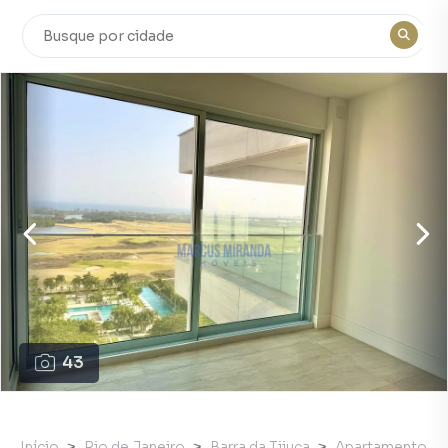
43
Início
Rio de Janeiro
Barra da Tijuca
Apartamento