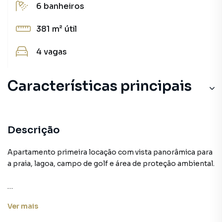
6
banheiros
381 m²
útil
4
vagas
Características principais
Piscina com Raia
Elevador com Gerador
Descrição
Quadra Tênis
Apartamento primeira locação com vista panorâmica para
a praia, lagoa, campo de golf e área de proteção ambiental.
Portaria 24h
Quadra do Mar
Hall de entrada e elevador exclusivo, varandão com vista
Ver
mais
espetacular, sala ampla em vários ambientes, sala de
jantar, lavabo, 4 suítes, sendo a suíte a master com 2