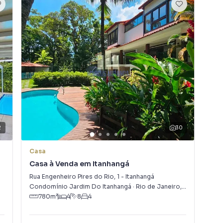
2
30
Casa
Ca
Casa à Venda em Itanhangá
Cas
Rua Engenheiro Pires do Rio
,
1
-
Itanhangá
Rua
Condomínio Jardim Do Itanhangá
·
Rio de Janeiro
,
RJ
Con
780
m²
4
8
4