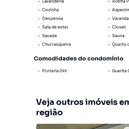
Lavanderia
Aceita 
A Barra da Tijuca é um dos bairros mais nobre
lazer e entretenimento da cidade com diverso
Cozinha
Aquecim
belíssimas praias.
Despensa
Varanda
Sala de estar
Closet
Sacada
Sauna
Churrasqueira
Quarto 
Comodidades do condomínio
Portaria 24h
Guarita
Veja outros imóveis em
região