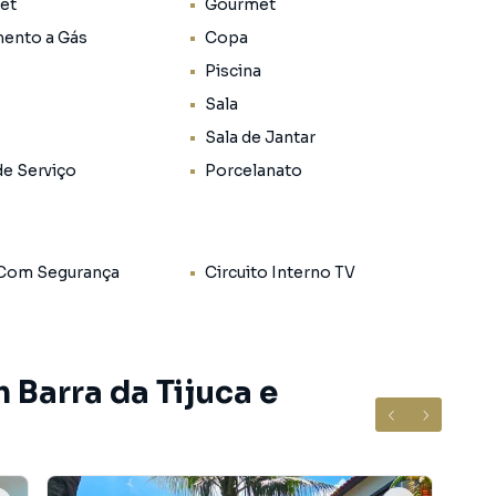
Pet
Gourmet
s do Rio de Janeiro. Oferece as melhores opções de
s Shopping Centers, Parques, praças e 20 km de
ento a Gás
Copa
Piscina
Sala
Sala de Jantar
de Serviço
Porcelanato
 Com Segurança
Circuito Interno TV
 Barra da Tijuca e