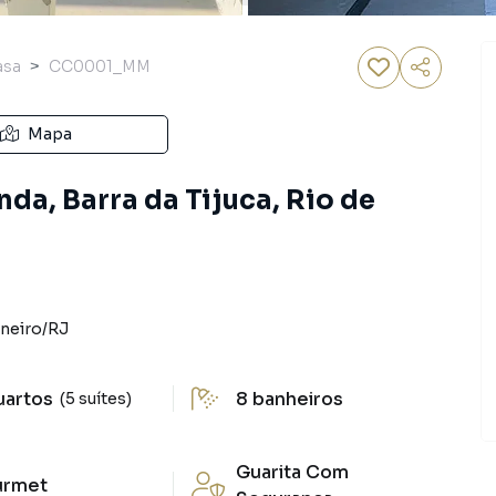
asa
CC0001_MM
Mapa
a, Barra da Tijuca, Rio de
aneiro
/
RJ
uartos
8
banheiros
(5 suítes)
Guarita Com
urmet