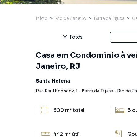
Início
Rio de Janeiro
Barra da Tijuca
C
Fotos
Casa em Condominio à vend
Janeiro, RJ
Santa Helena
Rua Raul Kennedy
,
1
-
Barra da Tijuca
-
Rio de J
600 m²
total
5
q
442 m²
útil
Go