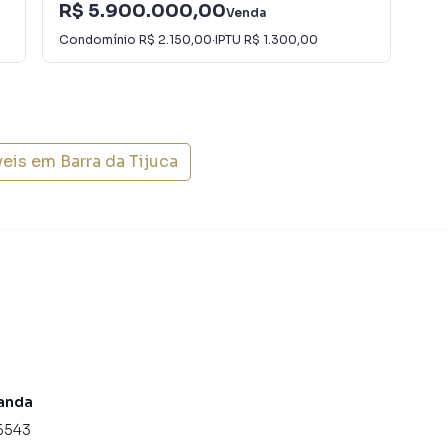
R$ 5.900.000,00
R$
Venda
Condomínio
R$ 2.150,00
·
IPTU
R$ 1.300,00
Con
veis em
Barra da Tijuca
anda
6543