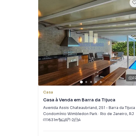
2
Casa
Casa à Venda em Barra da Tijuca
Avenida Assis Chateaubriand
,
251
-
Barra da Tijuca
Condomínio Wimbledon Park
·
Rio de Janeiro
,
RJ
631
m²
5
2
4