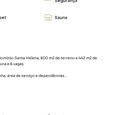
Segurança
set
Sauna
omínio Santa Helena, 600 m2 de terreno e 442 m2 de
una e 6 vagas.
inha, área de serviço e dependências.
raia, escola, supermercado Guanabara e Barra Garden
ximo à praia e muito arborizada.