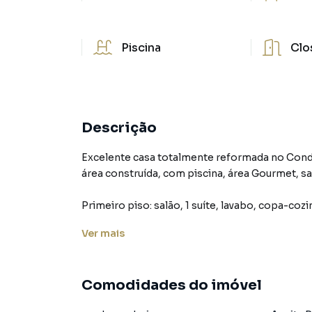
Piscina
Clo
Descrição
Excelente casa totalmente reformada no Cond
área construída, com piscina, área Gourmet, sa
Primeiro piso: salão, 1 suíte, lavabo, copa-coz
Ver
mais
Segundo piso: 4 suítes com closet e varanda e banheiro social.
Condomínio com total segurança, próximo a p
Comodidades do imóvel
shopping. Rua tranquila com duas guaritas, pró